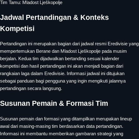
Tim Tamu: Mladost Lješkopolje
Jadwal Pertandingan & Konteks
Kompetisi
Pertandingan ini merupakan bagian dari jadwal resmi Eredivisie yang
mempertemukan Berane dan Mladost Lješkopolje pada musim
berjalan. Kedua tim dijadwalkan bertanding sesuai kalender
kompetisi dan hasil pertandingan ini akan menjadi bagian dari
rangkaian laga dalam Eredivisie. Informasi jadwal ini ditujukan
sebagai panduan bagi pengguna yang ingin mengikuti jalannya
pertandingan secara langsung.
Susunan Pemain & Formasi Tim
Susunan pemain dan formasi yang ditampilkan merupakan lineup
awal dari masing-masing tim berdasarkan data pertandingan.
Informasi ini membantu memberikan gambaran strategi yang