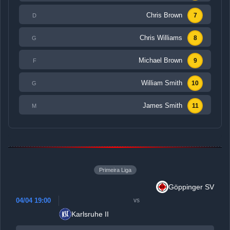
Chris Brown
7
D
Chris Williams
8
G
Michael Brown
9
F
William Smith
10
G
James Smith
11
M
Primeira Liga
Göppinger SV
04/04 19:00
vs
Karlsruhe II