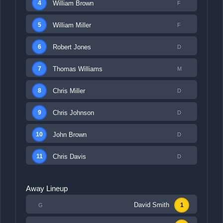
William Brown
4
F
William Miller
5
F
Robert Jones
6
D
Thomas Williams
7
M
Chris Miller
8
D
Chris Johnson
9
D
John Brown
10
D
Chris Davis
11
D
Away Lineup
David Smith
1
G