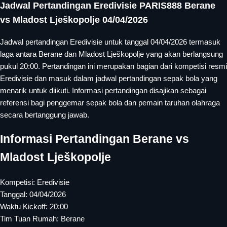
Jadwal Pertandingan Eredivisie PARIS888 Berane
vs Mladost Lješkopolje 04/04/2026
Jadwal pertandingan Eredivisie untuk tanggal 04/04/2026 termasuk
laga antara Berane dan Mladost Lješkopolje yang akan berlangsung
pukul 20:00. Pertandingan ini merupakan bagian dari kompetisi resmi
Eredivisie dan masuk dalam jadwal pertandingan sepak bola yang
menarik untuk diikuti. Informasi pertandingan disajikan sebagai
referensi bagi penggemar sepak bola dan pemain taruhan olahraga
secara bertanggung jawab.
Informasi Pertandingan Berane vs
Mladost Lješkopolje
Kompetisi: Eredivisie
Tanggal: 04/04/2026
Waktu Kickoff: 20:00
Tim Tuan Rumah: Berane