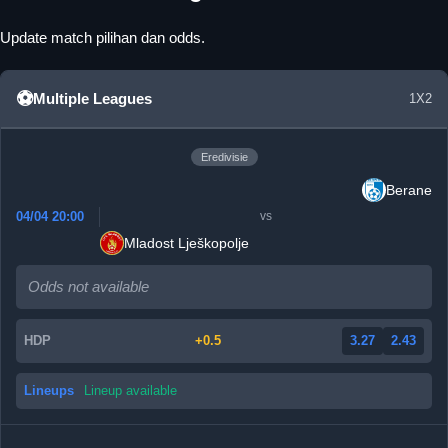
Update match pilihan dan odds.
⚽
Multiple Leagues
1
X
2
Eredivisie
Berane
04/04 20:00
vs
Mladost Lješkopolje
Odds not available
HDP
+0.5
3.27
2.43
Lineups
Lineup available